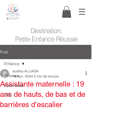
Destination:
Petite Enfance Réussie
Post
Enfance
audrey ALLIAGA
Enfance
16 nov. 2024
2 min de lecture
Assistante maternelle : 19
Parentalité
ans de hauts, de bas et de
VAE
barrières d’escalier