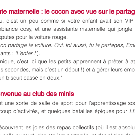
nte maternelle : le cocon avec vue sur le parta
, c’est un peu comme si votre enfant avait son VIP p
iance cosy, et une assistante maternelle qui jongle a
putes pour la voiture rouge.
 on partage la voiture. Oui, toi aussi, tu la partages, Em
ants : 
'L’enfer !'
).
que, c’est ici que les petits apprennent à prêter, à att
ois secondes, mais c’est un début !) et à gérer leurs émo
n biscuit cassé en deux."
ienvenue au club des minis
st une sorte de salle de sport pour l’apprentissage so
coup d’activités, et quelques batailles épiques pour 
L
couvrent les joies des repas collectifs (où il est absolu