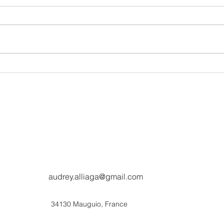
L'autonomie chez l'enfant :
La su
comment l'aider au
de 0
quotidien… sans tout faire à
sa place !
audrey.alliaga@gmail.com
34130 Mauguio, France