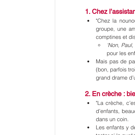
1. Chez l’assista
"Chez la nounou
groupe, une amb
comptines et dis
'Non, Paul,
pour les enf
Mais pas de pani
(bon, parfois tr
grand drame d’u
2. En crèche : b
"La crèche, c’e
d’enfants, beau
dans un coin.
Les enfants y dé