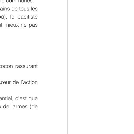
e vie communes.
ins de tous les 
, le pacifiste 
aut mieux ne pas 
cocon rassurant 
œur de l’action 
tiel, c’est que 
p de larmes (de 