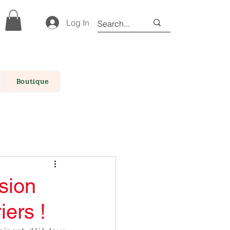
Log In
Boutique
sion
iers !