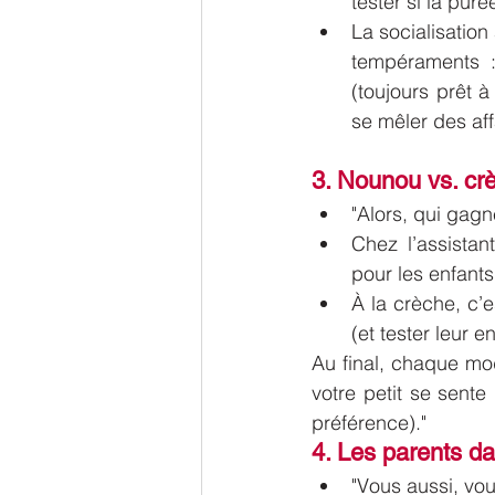
tester si la pur
La socialisation
tempéraments : 
(toujours prêt à
se mêler des affa
3. Nounou vs. crèc
"Alors, qui gagn
Chez l’assistan
pour les enfants
À la crèche, c’e
(et tester leur e
Au final, chaque mod
votre petit se sente
préférence)."
4. Les parents d
"Vous aussi, vou