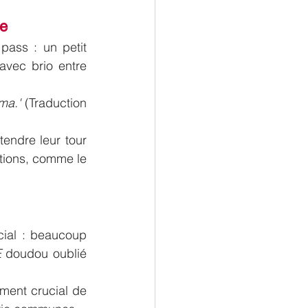
ge
ass : un petit 
vec brio entre 
ma.'
 (Traduction 
endre leur tour 
tions, comme le 
cial : beaucoup 
E
 doudou oublié 
ment crucial de 