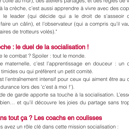
ée colle au mur), des ateliers partagés, et des règles d
 à la crèche, c’est aussi apprendre à vivre avec des copa
le leader (qui décide qui a le droit de s’asseoir où)
 faire un câlin), et l’observateur (qui a compris qu’il v
ires de trotteurs volés)."
he : le duel de la socialisation !
e le combat ? Spoiler : tout le monde.
te maternelle, c’est l’apprentissage en douceur : un 
 timides ou qui préfèrent un petit comité.
st l’entraînement intensif pour ceux qui aiment être au c
ndurance lors des 'c'est à moi !').
e de garde apporte sa touche à la socialisation. L’essen
 bien… et qu’il découvre les joies du partage sans tro
ans tout ça ? Les coachs en coulisses
s avez un rôle clé dans cette mission socialisation :