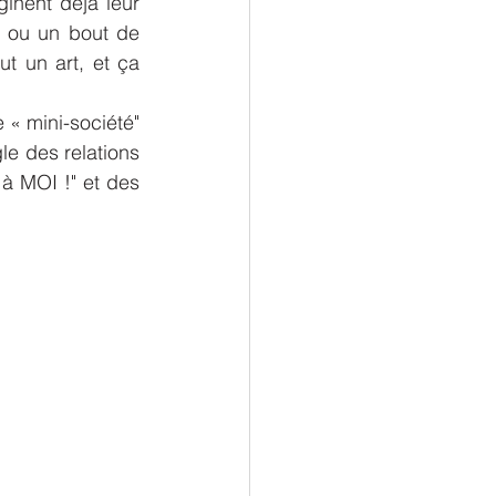
inent déjà leur 
 ou un bout de 
t un art, et ça 
 « mini-société" 
e des relations 
à MOI !" et des 