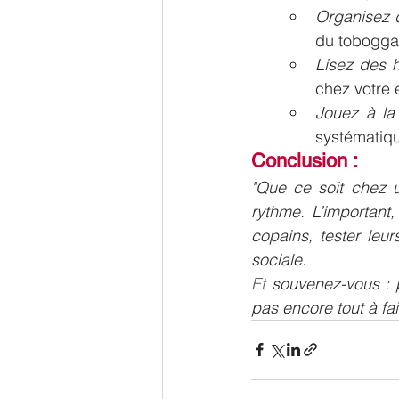
Organisez 
du toboggan
Lisez des h
chez votre e
Jouez à l
systématiq
Conclusion :
"Que ce soit chez u
rythme. L’important,
copains, tester leur
sociale.
Et
 souvenez-vous : p
pas encore tout à fait