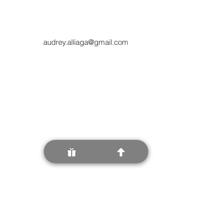
audrey.alliaga@gmail.com
34130 Mauguio, France
0637760653