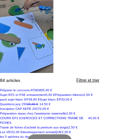
84 articles
Filtrer et trier
nouveauté
Prix
Préparer le concours ATSEM
35,00 €
Exercice
Prix
COURS
Prix
Sujet EP2 et PSE entrainement
5,00 €
Préparation biberon
2,00 €
nouveauté
Prix
Prix
pack sujet blanc EP3
9,90 €
Sujet blanc EP3
3,00 €
Exclusivité
Prix original
Prix promotionnel
Questions jury 150
29,00 €
14,50 €
nouveauté
Prix
Inscription CAP AEPE 2027
0,00 €
COURS
Prix
Préparation repas chez l'assistante maternelle
2,00 €
COURS +exercice
Prix
COURS EP1 EXERCICES ET CORRECTIONS TRAME DE
40,00 €
FICHES
fiche exemple
Prix
Trame de fiches d'activité la peinture aux doigts
2,50 €
COURS
Prix
COURS
Prix
Les VEO
2,00 €
developpement somatiQUE
2,00 €
COURS
Prix
les 5 sphères du developpement
2,00 €