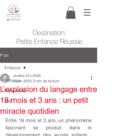
Destination:
Petite Enfance Réussie
Post
Enfance
audrey ALLIAGA
Enfance
3 juin 2025
3 min de lecture
L’explosion du langage entre
Parentalité
18 mois et 3 ans : un petit
VAE
miracle quotidien
Entre 18 mois et 3 ans, un phénomène 
fascinant se produit dans le 
développement des jeunes enfants : 